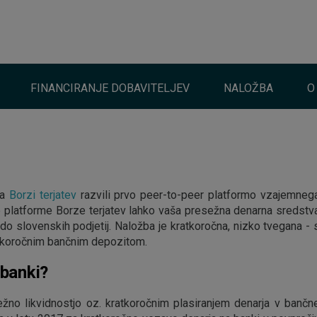
FINANCIRANJE DOBAVITELJEV
NALOŽBA
O
na
Borzi terjatev
razvili prvo peer-to-peer platformo vzajemneg
ne platforme Borze terjatev lahko vaša presežna denarna sredstv
 do slovenskih podjetij. Naložba je kratkoročna, nizko tvegana - 
ratkoročnim bančnim depozitom.
 banki?
ežno likvidnostjo oz. kratkoročnim plasiranjem denarja v bančn