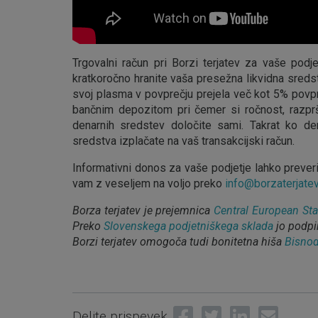
Trgovalni račun pri Borzi terjatev za vaše pod
kratkoročno hranite vaša presežna likvidna sreds
svoj plasma v povprečju prejela več kot 5% povpr
bančnim depozitom pri čemer si ročnost, razprš
denarnih sredstev določite sami. Takrat ko de
sredstva izplačate na vaš transakcijski račun.
Informativni donos za vaše podjetje lahko preveri
vam z veseljem na voljo preko
info@borzaterjatev
Borza terjatev je prejemnica
Central European St
Preko
Slovenskega podjetniškega sklada
jo podpir
Borzi terjatev omogoča tudi bonitetna hiša
Bisno
Share on Facebook
Tweet
Share on Link
Send em
Delite prispevek