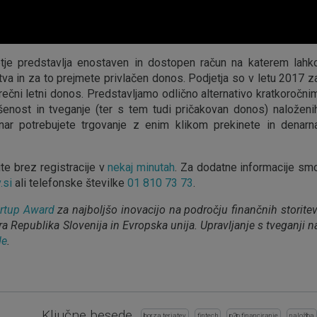
jetje predstavlja enostaven in dostopen račun na katerem lahk
tva in za to prejmete privlačen donos. Podjetja so v letu 2017 z
ečni letni donos. Predstavljamo odlično alternativo kratkoročni
enost in tveganje (ter s tem tudi pričakovan donos) naloženi
nar potrebujete trgovanje z enim klikom prekinete in denarn
te brez registracije v
nekaj minutah
. Za dodatne informacije sm
.si
ali telefonske številke
01 810 73 73
.
artup Award
za najboljšo inovacijo na področju finančnih storitev
a Republika Slovenija in Evropska unija. Upravljanje s tveganji n
de
.
edIn
ail
Ključne besede
borza terjatev
fintech
p2p financiranje
naložba