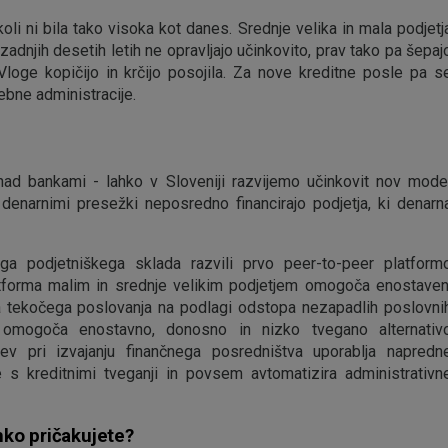
i ni bila tako visoka kot danes. Srednje velika in mala podjetj
adnjih desetih letih ne opravljajo učinkovito, prav tako pa šepaj
. Vloge kopičijo in krčijo posojila. Za nove kreditne posle pa s
ebne administracije.
d bankami - lahko v Sloveniji razvijemo učinkovit nov mode
denarnimi presežki neposredno financirajo podjetja, ki denarn
a podjetniškega sklada razvili prvo peer-to-peer platform
latforma malim in srednje velikim podjetjem omogoča enostaven
nja tekočega poslovanja na podlagi odstopa nezapadlih poslovni
a omogoča enostavno, donosno in nizko tvegano alternativ
ev pri izvajanju finančnega posredništva uporablja napredn
e s kreditnimi tveganji in povsem avtomatizira administrativn
hko pričakujete?