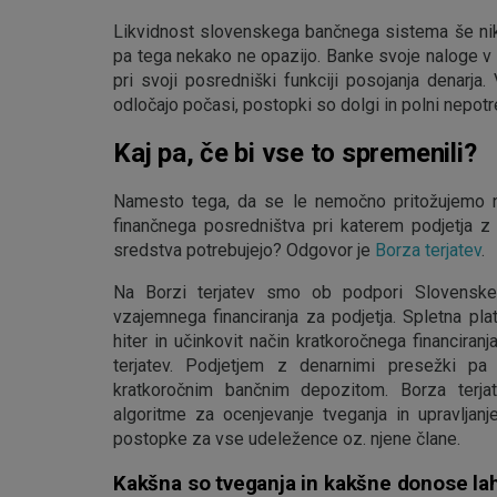
Likvidnost slovenskega bančnega sistema še nikol
pa tega nekako ne opazijo. Banke svoje naloge v z
pri svoji posredniški funkciji posojanja denarja
odločajo počasi, postopki so dolgi in polni nepotr
Kaj pa, če bi vse to spremenili?
Namesto tega, da se le nemočno pritožujemo na
finančnega posredništva pri katerem podjetja z 
sredstva potrebujejo? Odgovor je
Borza terjatev
.
Na Borzi terjatev smo ob podpori Slovenskeg
vzajemnega financiranja za podjetja. Spletna p
hiter in učinkovit način kratkoročnega financira
terjatev. Podjetjem z denarnimi presežki p
kratkoročnim bančnim depozitom. Borza terjat
algoritme za ocenjevanje tveganja in upravljanj
postopke za vse udeležence oz. njene člane.
Kakšna so tveganja in kakšne donose la