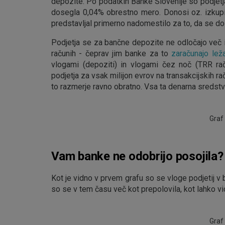
depozite. Po podatkih Banke Slovenije so podjetj
dosegla 0,04% obrestno mero. Donosi oz. izkupiče
predstavljal primerno nadomestilo za to, da se do
Podjetja se za bančne depozite ne odločajo več i
računih - čeprav jim banke za to
zaračunajo lež
vlogami (depoziti) in vlogami čez noč (TRR rač
podjetja za vsak milijon evrov na transakcijskih r
to razmerje ravno obratno. Vsa ta denarna sredst
Graf 
Vam banke ne odobrijo posojila?
Kot je vidno v prvem grafu so se vloge podjetij v 
so se v tem času več kot prepolovila, kot lahko vid
Graf 