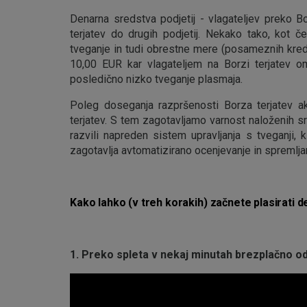
Denarna sredstva podjetij - vlagateljev preko Bo
terjatev do drugih podjetij. Nekako tako, kot 
tveganje in tudi obrestne mere (posameznih kredit
10,00 EUR kar vlagateljem na Borzi terjatev o
posledično nizko tveganje plasmaja.
Poleg doseganja razpršenosti Borza terjatev akt
terjatev. S tem zagotavljamo varnost naloženih s
razvili napreden sistem upravljanja s tveganji,
zagotavlja avtomatizirano ocenjevanje in spremljan
Kako lahko (v treh korakih) začnete plasirati d
1. Preko spleta v nekaj minutah brezplačno od