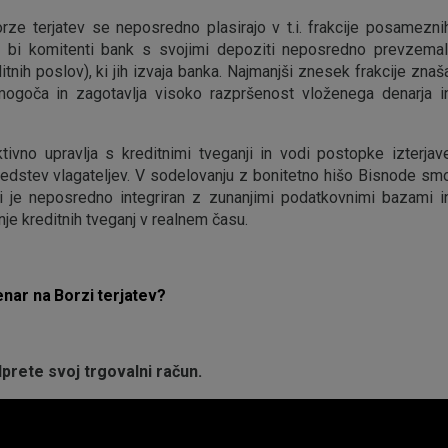
rze terjatev se neposredno plasirajo v t.i. frakcije posamezni
če bi komitenti bank s svojimi depoziti neposredno prevzemal
nih poslov), ki jih izvaja banka. Najmanjši znesek frakcije znaš
mogoča in zagotavlja visoko razpršenost vloženega denarja i
ivno upravlja s kreditnimi tveganji in vodi postopke izterjav
redstev vlagateljev. V sodelovanju z bonitetno hišo Bisnode sm
 ki je neposredno integriran z zunanjimi podatkovnimi bazami i
je kreditnih tveganj v realnem času.
enar na Borzi terjatev?
prete svoj trgovalni račun.