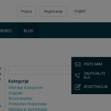
English
Prijava
Registracija
 BORZI
BLOG
PIŠITE NAM
a
Išči
a
ZAHTEVAJTE
KLIC
s
Kategorije
REGISTRACIJA
Intervjuji in pogovori
Dogodki
Borza terjatev
Pridobitev financiranja
e
Naložba in investiranje