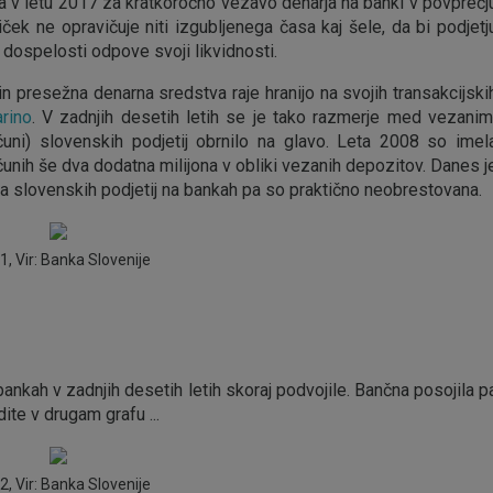
a v letu 2017 za kratkoročno vezavo denarja na banki v povprečj
k ne opravičuje niti izgubljenega časa kaj šele, da bi podjetj
 dospelosti odpove svoji likvidnosti.
n presežna denarna sredstva raje hranijo na svojih transakcijski
arino
. V zadnjih desetih letih se je tako razmerje med vezanim
uni) slovenskih podjetij obrnilo na glavo. Leta 2008 so imel
ačunih še dva dodatna milijona v obliki vezanih depozitov. Danes j
va slovenskih podjetij na bankah pa so praktično neobrestovana.
1, Vir: Banka Slovenije
bankah v zadnjih desetih letih skoraj podvojile. Bančna posojila p
ite v drugam grafu ...
2, Vir: Banka Slovenije