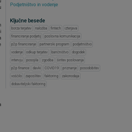
u
Podjetništvo in vodenje
u
Ključne besede
h
borza terjatev
naložba
fintech
izterjava
i
financiranje podjetij
poslovna komunikacija
a
e
p2p financiranje
partnerski program
podjetništvo
vodenje
odkup terjatev
bančništvo
dogodek
intervju
posojila
zgodba
širitev poslovanja
p2p finance
davki
COVID19
priznanje
posodobitev
voščilo
zaposlitev
faktoring
zakonodaja
dobaviteljski faktoring
a