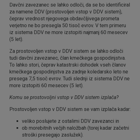
Davčni zavezanec se lahko odloči, da se bo identificiral
za namene DDV (prostovoljen vstop v DDV sistem),
čeprav vrednost njegovega obdavčljivega prometa
verjetno ne bo presegla 50 tisoč evrov. V tem primeru
iz sistema DDV ne more izstopiti najmanj 60 mesecev
(5 let).
Za prostovoljen vstop v DDV sistem se lahko odloči
tudi davčni zavezanec, član kmečkega gospodinjstva.
To lahko stori, čeprav katastrski dohodek vseh članov
kmečkega gospodinjstva za zadnje koledarsko leto ne
presega 7,5 tisoč evrov. Tudi slednji iz sistema DDV ne
more izstopiti 60 mesecev (5 let).
Komu se prostovoljni vstop v DDV sistem izplača?
Prostovoljen vstop v DDV sistem se vam izplača kadar:
veliko poslujete z ostalimi DDV zavezanci in
ob morebitnih večjih naložbah (torej kadar začetni
stroški presegajo zaslužek).