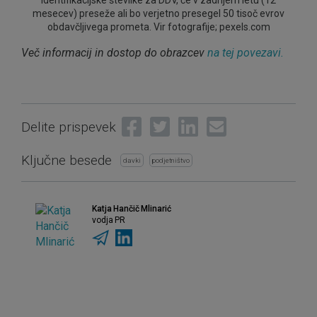
identifikacijske številke za DDV, če v zadnjem letu (12
mesecev) preseže ali bo verjetno presegel 50 tisoč evrov
obdavčljivega prometa. Vir fotografije; pexels.com
Več informacij in dostop do obrazcev
na tej povezavi.
Share on Facebook
Tweet
Share on LinkedIn
Send email
Delite prispevek
Ključne besede
davki
podjetništvo
Katja Hančič Mlinarić
vodja PR