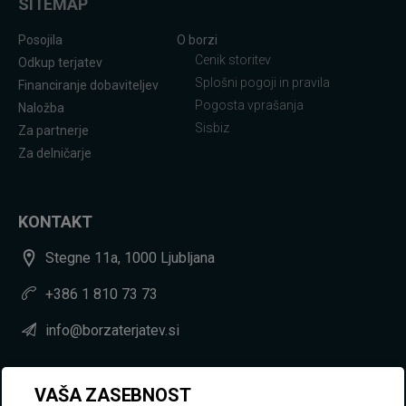
SITEMAP
Posojila
O borzi
Cenik storitev
Odkup terjatev
Splošni pogoji in pravila
Financiranje dobaviteljev
Pogosta vprašanja
Naložba
Sisbiz
Za partnerje
Za delničarje
KONTAKT
Stegne 11a, 1000 Ljubljana
+386 1 810 73 73
info@borzaterjatev.si
VAŠA ZASEBNOST
SOCIAL