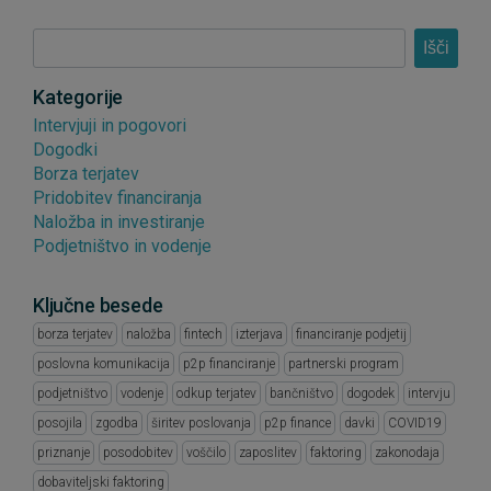
Išči
Kategorije
Intervjuji in pogovori
Dogodki
Borza terjatev
Pridobitev financiranja
Naložba in investiranje
Podjetništvo in vodenje
Ključne besede
borza terjatev
naložba
fintech
izterjava
financiranje podjetij
poslovna komunikacija
p2p financiranje
partnerski program
podjetništvo
vodenje
odkup terjatev
bančništvo
dogodek
intervju
posojila
zgodba
širitev poslovanja
p2p finance
davki
COVID19
priznanje
posodobitev
voščilo
zaposlitev
faktoring
zakonodaja
dobaviteljski faktoring