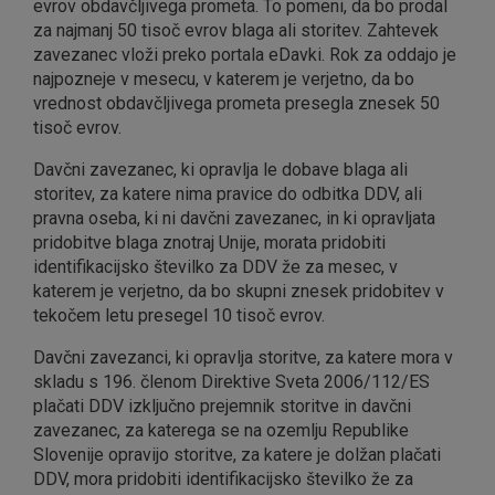
evrov obdavčljivega prometa. To pomeni, da bo prodal
za najmanj 50 tisoč evrov blaga ali storitev. Zahtevek
zavezanec vloži preko portala eDavki. Rok za oddajo je
najpozneje v mesecu, v katerem je verjetno, da bo
vrednost obdavčljivega prometa presegla znesek 50
tisoč evrov.
Davčni zavezanec, ki opravlja le dobave blaga ali
storitev, za katere nima pravice do odbitka DDV, ali
pravna oseba, ki ni davčni zavezanec, in ki opravljata
pridobitve blaga znotraj Unije, morata pridobiti
identifikacijsko številko za DDV že za mesec, v
katerem je verjetno, da bo skupni znesek pridobitev v
tekočem letu presegel 10 tisoč evrov.
Davčni zavezanci, ki opravlja storitve, za katere mora v
skladu s 196. členom Direktive Sveta 2006/112/ES
plačati DDV izključno prejemnik storitve in davčni
zavezanec, za katerega se na ozemlju Republike
Slovenije opravijo storitve, za katere je dolžan plačati
DDV, mora pridobiti identifikacijsko številko že za