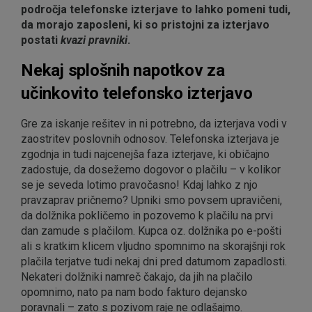
področja telefonske izterjave to lahko pomeni tudi,
da morajo zaposleni, ki so pristojni za izterjavo
postati
kvazi pravniki
.
Nekaj splošnih napotkov za
učinkovito telefonsko izterjavo
Gre za iskanje rešitev in ni potrebno, da izterjava vodi v
zaostritev poslovnih odnosov. Telefonska izterjava je
zgodnja in tudi najcenejša faza izterjave, ki običajno
zadostuje, da dosežemo dogovor o plačilu – v kolikor
se je seveda lotimo pravočasno! Kdaj lahko z njo
pravzaprav pričnemo? Upniki smo povsem upravičeni,
da dolžnika pokličemo in pozovemo k plačilu na prvi
dan zamude s plačilom. Kupca oz. dolžnika po e-pošti
ali s kratkim klicem vljudno spomnimo na skorajšnji rok
plačila terjatve tudi nekaj dni pred datumom zapadlosti.
Nekateri dolžniki namreč čakajo, da jih na plačilo
opomnimo, nato pa nam bodo fakturo dejansko
poravnali – zato s pozivom raje ne odlašajmo.