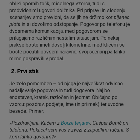
obliki opornih točk, miselnega vzorca, tudi s
predvidenimi ugovori dolžnika. Pri pripravi in sledenju
scenarijev smo previdni, da se jih ne držimo kot
pijanec
plota
in si dovolimo odstopanje. Pogovor po telefonu je
dvosmerna komunikacija, med pogovorom se
prilagajamo različnim nastalim situacijam. Po nekaj
prakse boste imeli dovolj kilometrine, med klicem se
boste počutili povsem naravno, svoj scenarij pa lahko
mirno pospravili v predal.
2. Prvi stik
Je zelo pomemben – od njega je največkrat odvisno
nadaljevanje pogovora in tudi dogovora. Naj bo
enostaven, kratek, razločen in jedrnat. Običajno po
vzorcu: pozdrav, podjetje, ime (in priimek) ter uvodne
besede. Primer:
»Pozdravljeni. Kličem z
Borze terjatev
, Gašper Bunič pri
telefonu. Poklical sem vas v zvezi z zapadlimi računi. S
kom lahko govorim?«