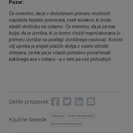
Pozor:
Če ocenimo, da je v določenem primeru možnost
naplačila terjatev previsoka, vseh korakov, ki bodo
sledili dolžniku ne izdamo. Če menimo, da je za nas
bolje, da je izvršba, ki jo bomo vložili nepričakovana (v
primeru izvršbe na podlagi izvršilnega naslova). Končni
cilj upnika je prejeti plačilo dolga z vsemi stroški
izterjave, za kar pa je včasih potrebno privarčevati
kakšnega asa v rokavu - a o tem pa več prihodnjič
Share on Facebook
Tweet
Share on LinkedIn
Send email
Delite prispevek
izterjava
financiranje podjetij
Ključne besede
poslovna komunikacija