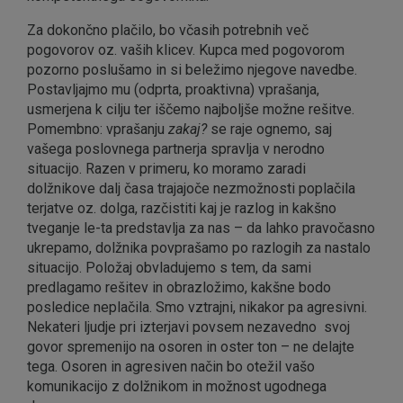
Za dokončno plačilo, bo včasih potrebnih več
pogovorov oz. vaših klicev. Kupca med pogovorom
pozorno poslušamo in si beležimo njegove navedbe.
Postavljajmo mu (odprta, proaktivna) vprašanja,
usmerjena k cilju ter iščemo najboljše možne rešitve.
Pomembno: vprašanju
zakaj?
se raje ognemo, saj
vašega poslovnega partnerja spravlja v nerodno
situacijo. Razen v primeru, ko moramo zaradi
dolžnikove dalj časa trajajoče nezmožnosti poplačila
terjatve oz. dolga, razčistiti kaj je razlog in kakšno
tveganje le-ta predstavlja za nas – da lahko pravočasno
ukrepamo, dolžnika povprašamo po razlogih za nastalo
situacijo. Položaj obvladujemo s tem, da sami
predlagamo rešitev in obrazložimo, kakšne bodo
posledice neplačila. Smo vztrajni, nikakor pa agresivni.
Nekateri ljudje pri izterjavi povsem nezavedno svoj
govor spremenijo na osoren in oster ton – ne delajte
tega. Osoren in agresiven način bo otežil vašo
komunikacijo z dolžnikom in možnost ugodnega