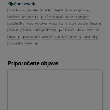
Ključne besede
borza terjatev
naložba
fintech
izterjava
financiranje podjetij
poslovna komunikacija
p2p financiranje
partnerski program
podjetništvo
vodenje
odkup terjatev
bančništvo
dogodek
intervju
posojila
zgodba
širitev poslovanja
p2p finance
davki
COVID19
priznanje
posodobitev
voščilo
zaposlitev
faktoring
zakonodaja
dobaviteljski faktoring
Priporočene objave