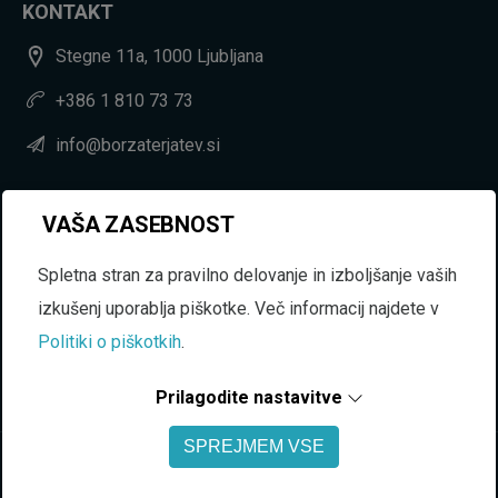
KONTAKT
Stegne 11a, 1000 Ljubljana
+386 1 810 73 73
info@borzaterjatev.si
VAŠA ZASEBNOST
SOCIAL
LinkedIn
Spletna stran za pravilno delovanje in izboljšanje vaših
Facebook
izkušenj uporablja piškotke. Več informacij najdete v
YouTube
Politiki o piškotkih
.
Instagram
Prilagodite nastavitve
SPREJMEM VSE
Copyright © 2026 Borza terjatev, spletna platforma za vzajemno
financiranje podjetij. Vse pravice pridržane.