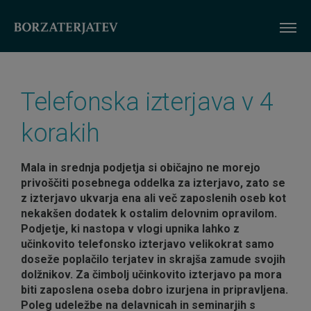
ME
Telefonska izterjava v 4
korakih
Mala in srednja podjetja si običajno ne morejo
privoščiti posebnega oddelka za izterjavo, zato se
z izterjavo ukvarja ena ali več zaposlenih oseb kot
nekakšen dodatek k ostalim delovnim opravilom.
Podjetje, ki nastopa v vlogi upnika lahko z
učinkovito telefonsko izterjavo velikokrat samo
doseže poplačilo terjatev in skrajša zamude svojih
dolžnikov. Za čimbolj učinkovito izterjavo pa mora
biti zaposlena oseba dobro izurjena in pripravljena.
Poleg udeležbe na delavnicah in seminarjih s