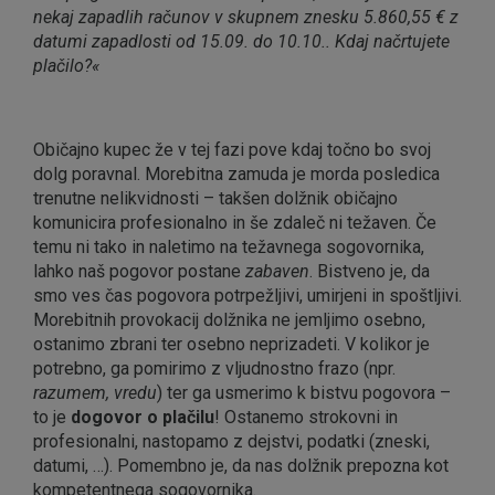
nekaj zapadlih računov v skupnem znesku 5.860,55 € z
datumi zapadlosti od 15.09. do 10.10.. Kdaj načrtujete
plačilo?«
Običajno kupec že v tej fazi pove kdaj točno bo svoj
dolg poravnal. Morebitna zamuda je morda posledica
trenutne nelikvidnosti – takšen dolžnik običajno
komunicira profesionalno in še zdaleč ni težaven. Če
temu ni tako in naletimo na težavnega sogovornika,
lahko naš pogovor postane
zabaven
. Bistveno je, da
smo ves čas pogovora potrpežljivi, umirjeni in spoštljivi.
Morebitnih provokacij dolžnika ne jemljimo osebno,
ostanimo zbrani ter osebno neprizadeti. V kolikor je
potrebno, ga pomirimo z vljudnostno frazo (npr.
razumem, vredu
) ter ga usmerimo k bistvu pogovora –
to je
dogovor o plačilu
! Ostanemo strokovni in
profesionalni, nastopamo z dejstvi, podatki (zneski,
datumi, …). Pomembno je, da nas dolžnik prepozna kot
kompetentnega sogovornika.