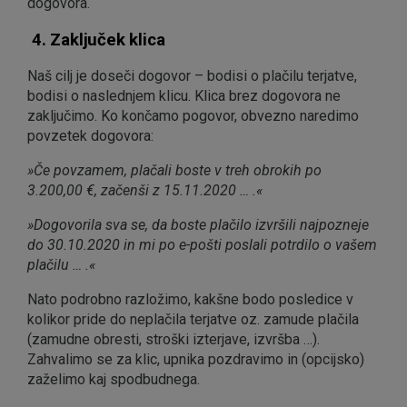
dogovora.
4. Zaključek klica
Naš cilj je doseči dogovor – bodisi o plačilu terjatve,
bodisi o naslednjem klicu. Klica brez dogovora ne
zaključimo. Ko končamo pogovor, obvezno naredimo
povzetek dogovora:
»Če povzamem, plačali boste v treh obrokih po
3.200,00 €, začenši z 15.11.2020 … .«
»Dogovorila sva se, da boste plačilo izvršili najpozneje
do 30.10.2020 in mi po e-pošti poslali potrdilo o vašem
plačilu … .«
Nato podrobno razložimo, kakšne bodo posledice v
kolikor pride do neplačila terjatve oz. zamude plačila
(zamudne obresti, stroški izterjave, izvršba …).
Zahvalimo se za klic, upnika pozdravimo in (opcijsko)
zaželimo kaj spodbudnega.