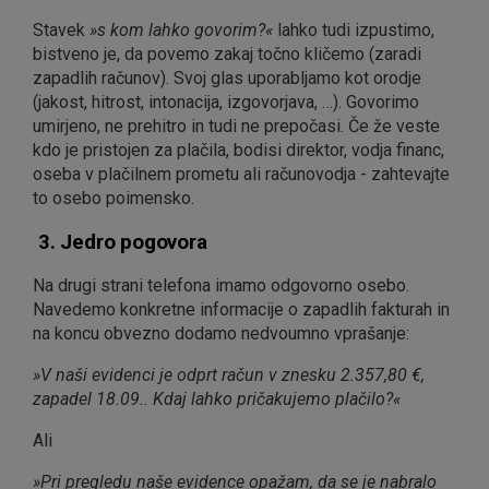
Stavek
»s kom lahko govorim?«
lahko tudi izpustimo,
bistveno je, da povemo zakaj točno kličemo (zaradi
zapadlih računov). Svoj glas uporabljamo kot orodje
(jakost, hitrost, intonacija, izgovorjava, …). Govorimo
umirjeno, ne prehitro in tudi ne prepočasi. Če že veste
kdo je pristojen za plačila, bodisi direktor, vodja financ,
oseba v plačilnem prometu ali računovodja - zahtevajte
to osebo poimensko.
3. Jedro pogovora
Na drugi strani telefona imamo odgovorno osebo.
Navedemo konkretne informacije o zapadlih fakturah in
na koncu obvezno dodamo nedvoumno vprašanje:
»V naši evidenci je odprt račun v znesku 2.357,80 €,
zapadel 18.09.. Kdaj lahko pričakujemo plačilo?«
Ali
»Pri pregledu naše evidence opažam, da se je nabralo