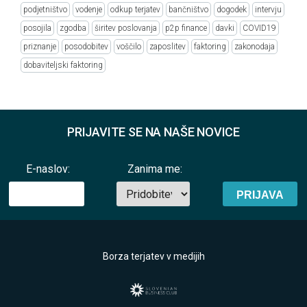
podjetništvo
vodenje
odkup terjatev
bančništvo
dogodek
intervju
posojila
zgodba
širitev poslovanja
p2p finance
davki
COVID19
priznanje
posodobitev
voščilo
zaposlitev
faktoring
zakonodaja
dobaviteljski faktoring
PRIJAVITE SE NA NAŠE NOVICE
E-naslov:
Zanima me:
Borza terjatev v medijih