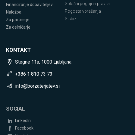
Splošni pogoji in pravila
Financiranje dobaviteljev
Pogosta vprašanja
Naložba
Sisbiz
Za partnerje
Za delničarje
KONTAKT
Stegne 11a, 1000 Ljubljana
+386 1 810 73 73
info@borzaterjatev.si
SOCIAL
LinkedIn
Facebook