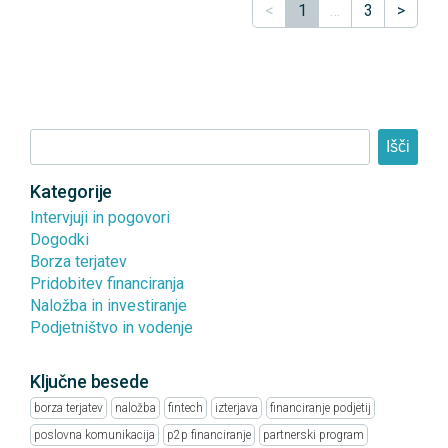
<
1
…
3
>
Išči
Kategorije
Intervjuji in pogovori
Dogodki
Borza terjatev
Pridobitev financiranja
Naložba in investiranje
Podjetništvo in vodenje
Ključne besede
borza terjatev
naložba
fintech
izterjava
financiranje podjetij
poslovna komunikacija
p2p financiranje
partnerski program