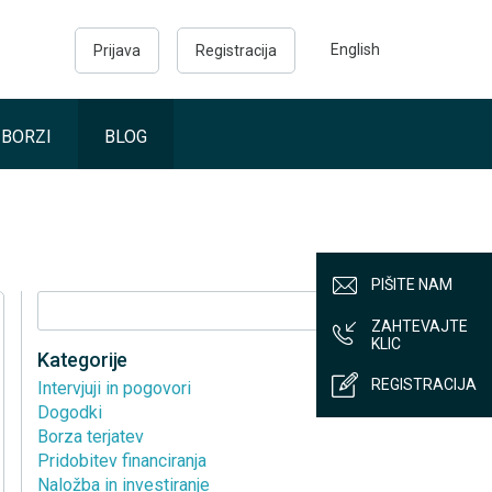
English
Prijava
Registracija
 BORZI
BLOG
PIŠITE NAM
Išči
ZAHTEVAJTE
KLIC
Kategorije
REGISTRACIJA
Intervjuji in pogovori
Dogodki
Borza terjatev
Pridobitev financiranja
Naložba in investiranje