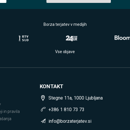
Borza terjatev v medijih
Vse objave
KONTAKT
Stegne 11a, 1000 Ljubljana
v
+386 1 810 73 73
i in pravila
ašanja
info@borzaterjatev.si