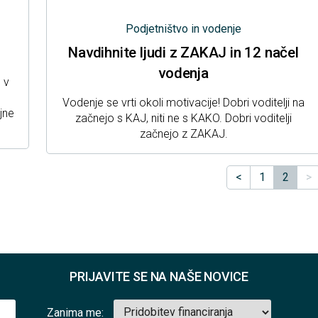
Podjetništvo in vodenje
Navdihnite ljudi z ZAKAJ in 12 načel
vodenja
 v
Vodenje se vrti okoli motivacije! Dobri voditelji na
jne
začnejo s KAJ, niti ne s KAKO. Dobri voditelji
začnejo z ZAKAJ.
<
1
2
>
PRIJAVITE SE NA NAŠE NOVICE
Zanima me: