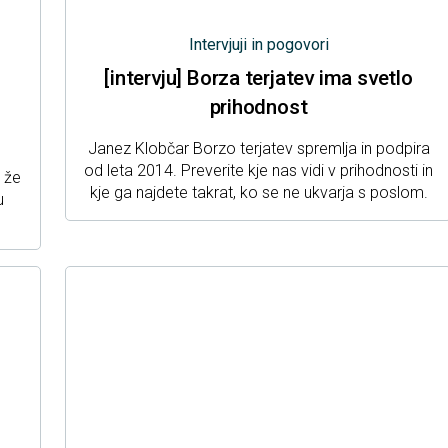
Intervjuji in pogovori
[intervju] Borza terjatev ima svetlo
prihodnost
Janez Klobčar Borzo terjatev spremlja in podpira
od leta 2014. Preverite kje nas vidi v prihodnosti in
c že
kje ga najdete takrat, ko se ne ukvarja s poslom.
u