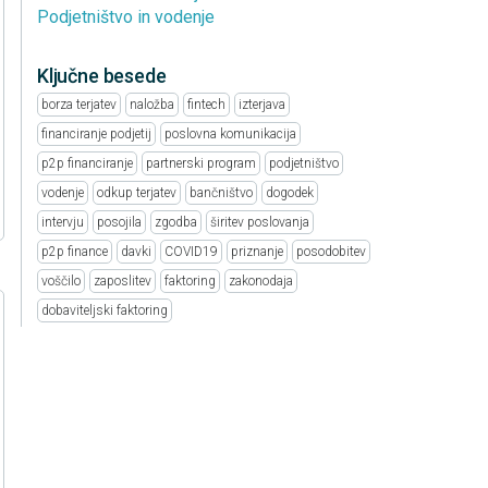
Podjetništvo in vodenje
Ključne besede
borza terjatev
naložba
fintech
izterjava
financiranje podjetij
poslovna komunikacija
p2p financiranje
partnerski program
podjetništvo
vodenje
odkup terjatev
bančništvo
dogodek
intervju
posojila
zgodba
širitev poslovanja
p2p finance
davki
COVID19
priznanje
posodobitev
voščilo
zaposlitev
faktoring
zakonodaja
dobaviteljski faktoring