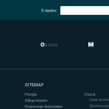
E-naslov:
SITEMAP
Posojila
O borzi
Cenik storite
Odkup terjatev
Splošni pogoj
Financiranje dobaviteljev