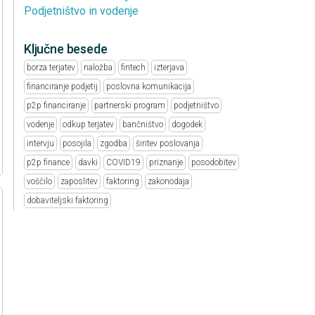
Podjetništvo in vodenje
Ključne besede
borza terjatev
naložba
fintech
izterjava
financiranje podjetij
poslovna komunikacija
p2p financiranje
partnerski program
podjetništvo
vodenje
odkup terjatev
bančništvo
dogodek
intervju
posojila
zgodba
širitev poslovanja
p2p finance
davki
COVID19
priznanje
posodobitev
voščilo
zaposlitev
faktoring
zakonodaja
dobaviteljski faktoring