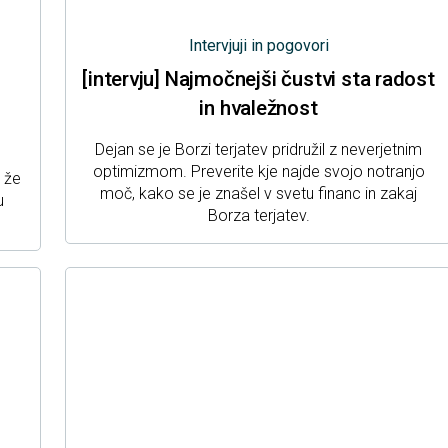
Intervjuji in pogovori
[intervju] Najmočnejši čustvi sta radost
in hvaležnost
Dejan se je Borzi terjatev pridružil z neverjetnim
optimizmom. Preverite kje najde svojo notranjo
c že
moč, kako se je znašel v svetu financ in zakaj
u
Borza terjatev.