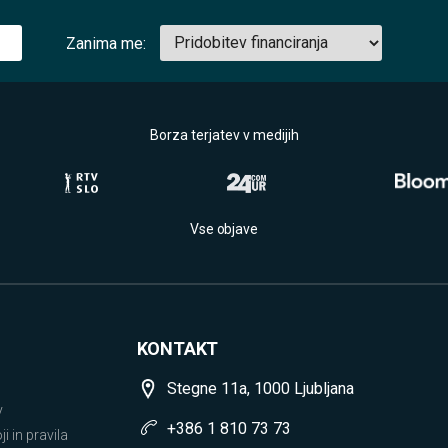
Zanima me:
Borza terjatev v medijih
Vse objave
KONTAKT
Stegne 11a, 1000 Ljubljana
v
+386 1 810 73 73
i in pravila