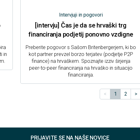
Intervjuji in pogovori
o
[intervju] Čas je da se hrvaški trg
financiranja podjetij ponovno vzdigne
ira
Preberite pogovor s Sašom Britenbergerjem, ki bo
i in
kot partner prevzel borzo terjatev (podjetje P2P
om.
finance) na hrvaškem. Spoznajte izziv širjenja
peer-to-peer financiranja na hrvaško in situacijo
financiranja.
<
1
2
>
PRIJAVITE SE NA NAŠE NOVICE