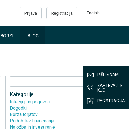
English
Prijava
Registracija
 BORZI
BLOG
PIŠITE NAM
Išči
ZAHTEVAJTE
KLIC
Kategorije
REGISTRACIJA
Intervjuji in pogovori
Dogodki
Borza terjatev
Pridobitev financiranja
Naložba in investiranje